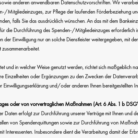
wie anderen anwendbaren Datenschutzvorschriften. Wir verarbeit
n-/Mitgliedeinzuges, zur Pflege der laufenden Förderbeziehung un
en, falls Sie das ausdrücklich wünschen. An das mit dem Bankeinzug
s für die Durchführung des Spenden-/Mitgliedeinzuges erforderlich 
er Einwilligung nur an solche Dienstleister weitergegeben, mit d
t zusammenarbeitet.
et und in welcher Weise genutzt werden, richtet sich maßgeblich n
tere Einzelheiten oder Ergänzungen zu den Zwecken der Datenverarb
er Einwilligungserklärung und/oder anderen Ihnen bereitgestellten 
rtrages oder von vorvertraglichen Maßnahmen (Art. 6 Abs. 1 b DS
 Daten erfolgt zur Durchführung unserer Verträge mit Ihnen und de
ellen von Spendenquittungen sowie zur Durchführung von Maßnah
mit Interessenten. Insbesondere dient die Verarbeitung damit der Er