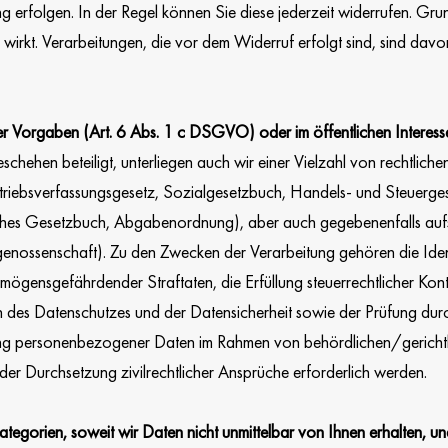
g erfolgen. In der Regel können Sie diese jederzeit widerrufen. Grun
ft wirkt. Verarbeitungen, die vor dem Widerruf erfolgt sind, sind dav
her Vorgaben (Art. 6 Abs. 1 c DSGVO) oder im öffentlichen Intere
chehen beteiligt, unterliegen auch wir einer Vielzahl von rechtlichen
etriebsverfassungsgesetz, Sozialgesetzbuch, Handels- und Steuerge
ches Gesetzbuch, Abgabenordnung), aber auch gegebenenfalls aufsi
enossenschaft). Zu den Zwecken der Verarbeitung gehören die Ident
gensgefährdender Straftaten, die Erfüllung steuerrechtlicher Kont
 des Datenschutzes und der Datensicherheit sowie der Prüfung dur
ung personenbezogener Daten im Rahmen von behördlichen/geric
er Durchsetzung zivilrechtlicher Ansprüche erforderlich werden.
ategorien, soweit wir Daten nicht unmittelbar von Ihnen erhalten, u