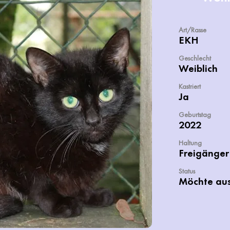
Art/Rasse
EKH
Geschlecht
Weiblich
Kastriert
Ja
Geburtstag
2022
Haltung
Freigänger
Status
Möchte au