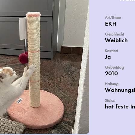
Art/Rasse
EKH
Geschlecht
Weiblich
Kastriert
Ja
Geburtstag
2010
Haltung
Wohnungs
Status
hat feste I